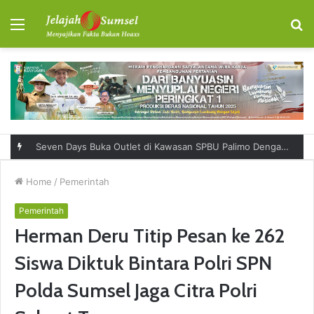
Menu
S
fo
Seven Days Buka Outlet di Kawasan SPBU Palimo Dengan Konsep One Stop Hangout Destination
Home
/
Pemerintah
Pemerintah
Herman Deru Titip Pesan ke 262
Siswa Diktuk Bintara Polri SPN
Polda Sumsel Jaga Citra Polri