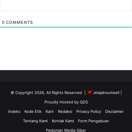
0
COMMENTS
© Copyright 2026, All Rights Reserved |
Jelajahsumsell
|
Proudly Hosted by
QDS
Indeks
Kode Etik
Karir
Redaksi
Privacy Policy
Disclaimer
Tentang Kami
Kontak Kami
Form Pengaduan
Pedoman Media Siber