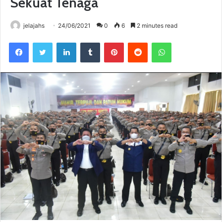
Sekuat Tenaga
jelajahs
24/06/2021
0
6
2 minutes read
Facebook
Twitter
LinkedIn
Tumblr
Pinterest
Reddit
WhatsApp