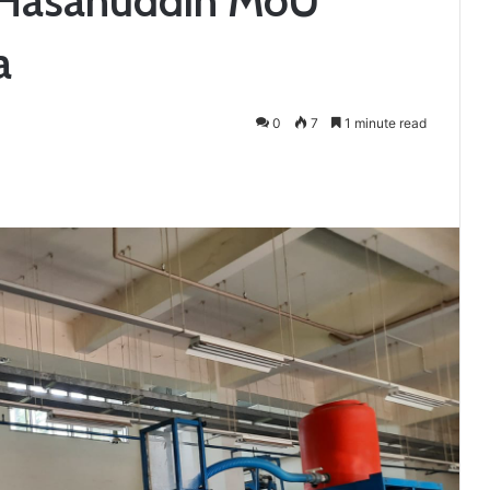
a
0
7
1 minute read