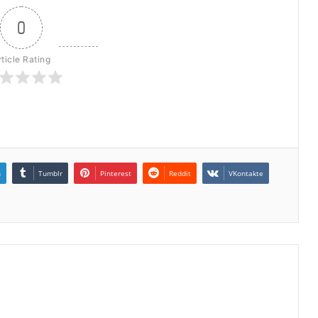
0
rticle Rating
n
Tumblr
Pinterest
Reddit
VKontakte