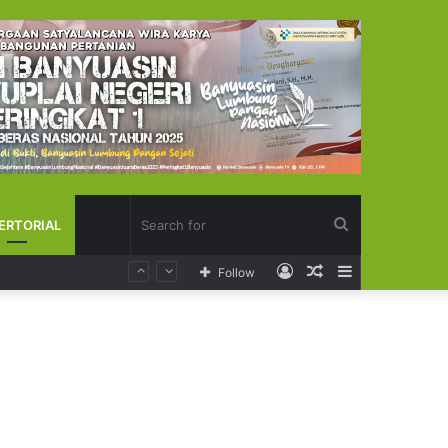
Search
ERTORIAL
Log
Random
Sidebar
Follow
for
In
Article