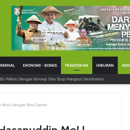
RIMINAL
EKONOMI - BISNIS
PENDIDIKAN
HIBURAN
ADV
PBU Palimo Dengan Konsep One Stop Hangout Destination
din MoU dengan Bina Darma
s Hasanuddin MoU