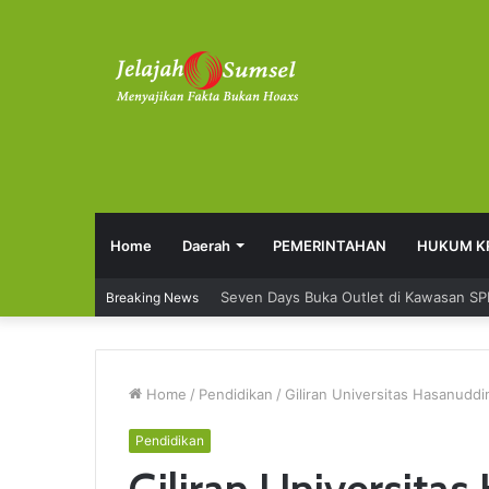
Home
Daerah
PEMERINTAHAN
HUKUM K
Seven Days Buka Outlet di Kawasan S
Breaking News
Home
/
Pendidikan
/
Giliran Universitas Hasanud
Pendidikan
Giliran Universita