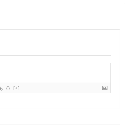
{}
[+]