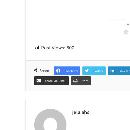
A
Post Views:
600
Share
Facebook
Twitter
LinkedI
Share via Email
Print
jelajahs